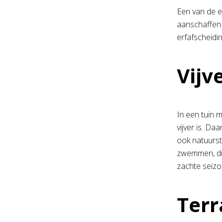
Een van de ee
aanschaffen 
erfafscheidin
Vijv
In een tuin m
vijver is. D
ook natuurst
zwemmen, die
zachte seizo
Terr