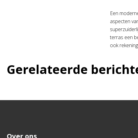
Een moderne t
aspecten van
superzuiderli
terras een be
ook rekening 
Gerelateerde bericht
Over ons